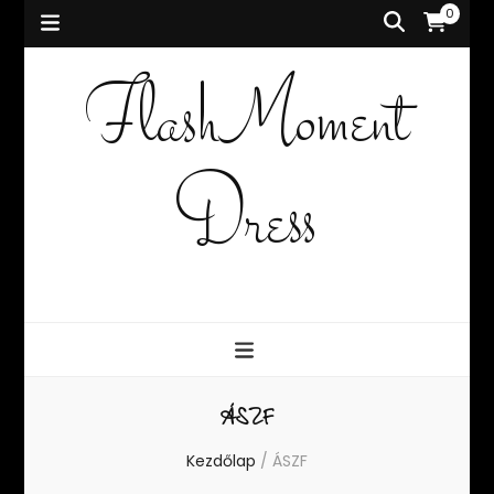
0
FlashMoment
Dress
ÁSZF
Kezdőlap
/
ÁSZF