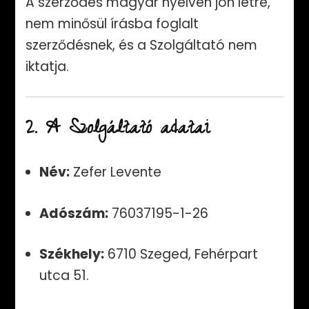
A szerződés magyar nyelven jön létre,
nem minősül írásba foglalt
szerződésnek, és a Szolgáltató nem
iktatja.
2. A Szolgáltató adatai
Név:
Zefer Levente
Adószám:
76037195-1-26
Székhely:
6710 Szeged, Fehérpart
utca 51.