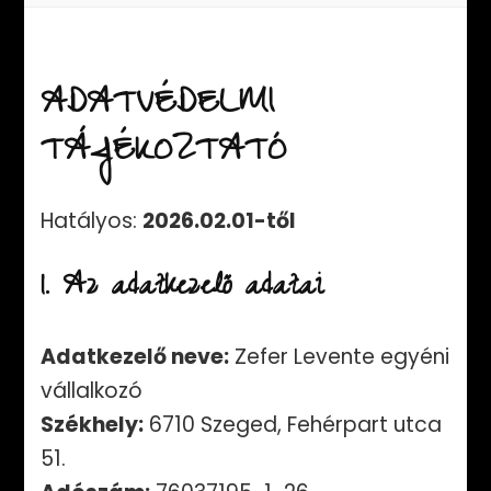
ADATVÉDELMI
TÁJÉKOZTATÓ
Hatályos:
2026.02.01-től
1. Az adatkezelő adatai
Adatkezelő neve:
Zefer Levente egyéni
vállalkozó
Székhely:
6710 Szeged, Fehérpart utca
51.