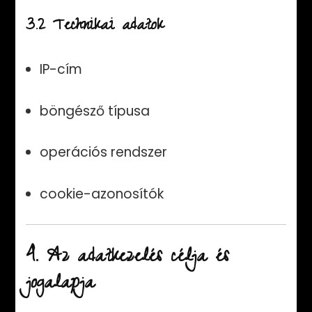
3.2 Technikai adatok
IP-cím
böngésző típusa
operációs rendszer
cookie-azonosítók
4. Az adatkezelés célja és
jogalapja