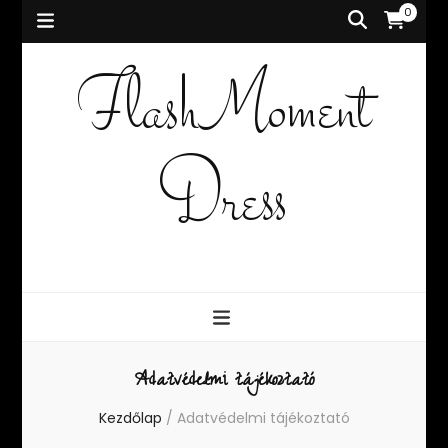
0
FlashMoment
Dress
Adatvédelmi tájékoztató
Kezdőlap
/
Adatvédelmi tájékoztató