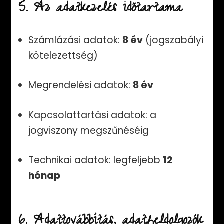
5. Az adatkezelés időtartama
Számlázási adatok:
8 év
(jogszabályi
kötelezettség)
Megrendelési adatok:
8 év
Kapcsolattartási adatok: a
jogviszony megszűnéséig
Technikai adatok: legfeljebb
12
hónap
6. Adattovábbítás, adatfeldolgozók