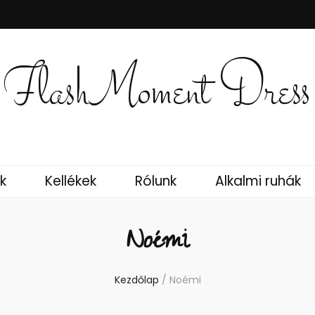
FlashMoment Dress
k
Kellékek
Rólunk
Alkalmi ruhák
Noémi
Kezdőlap
/
Noémi