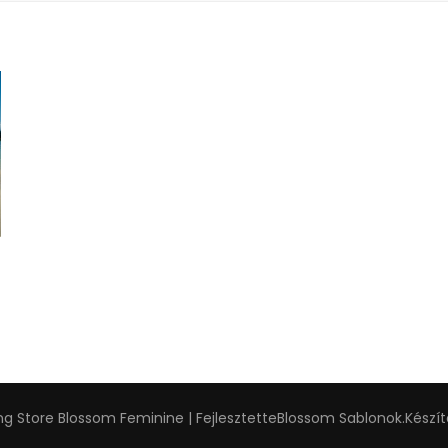
g Store
Blossom Feminine | Fejlesztette
Blossom Sablonok
.Készí