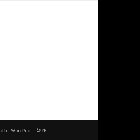
tette:
WordPress
.
ÁSZF