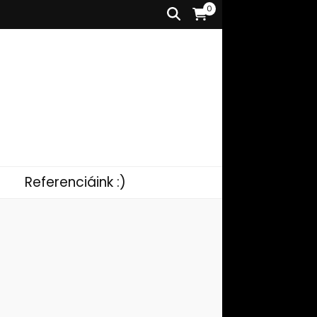
0
Referenciáink :)