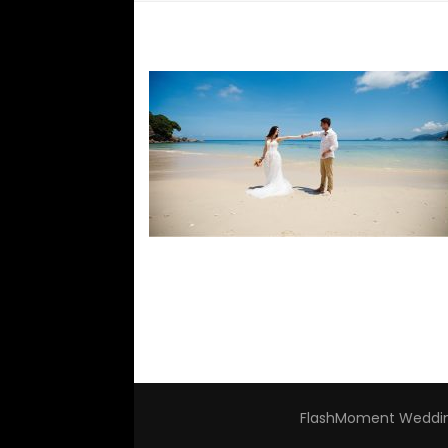
FlashMoment Weddin