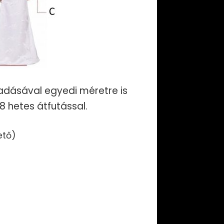
dásával egyedi méretre is
-8 hetes átfutással.
ető)