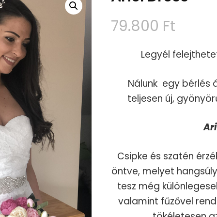
79.800
Ft
Legyél felejthet
Nálunk egy bérlés 
teljesen új, gyöny
Ar
Csipke és szatén érzé
öntve, melyet hangsúlyo
tesz még különlegese
valamint fűzővel rend
tökéletesen az