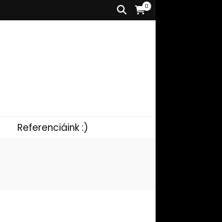
0
Referenciáink :)