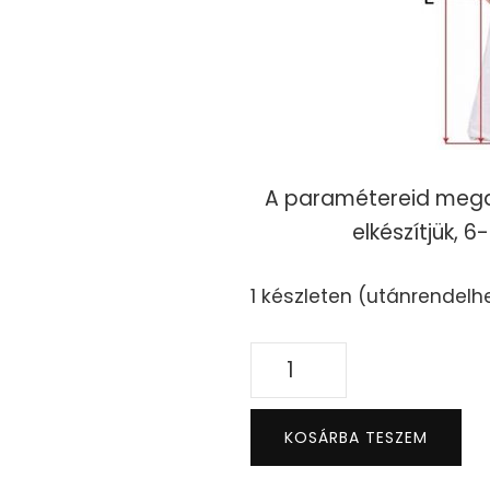
A paramétereid mega
elkészítjük, 6
1 készleten (utánrendelh
Ariel
Dress
mennyiség
KOSÁRBA TESZEM