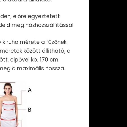
eden, előre egyeztetett
deld meg házhozszállítással
yik ruha mérete a fűzőnek
éretek között állítható, a
tt, cipővel kb. 170 cm
meg a maximális hossza.