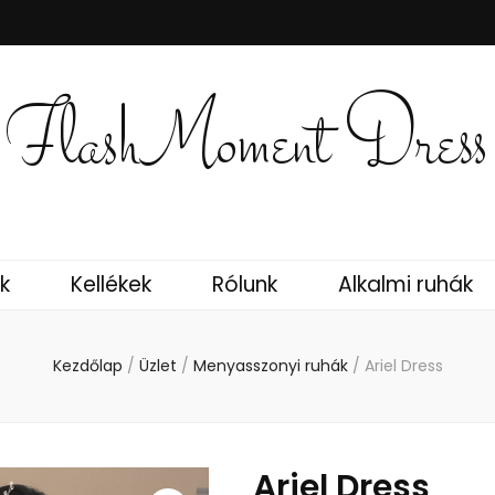
FlashMoment Dress
k
Kellékek
Rólunk
Alkalmi ruhák
Kezdőlap
/
Üzlet
/
Menyasszonyi ruhák
/
Ariel Dress
Ariel Dress