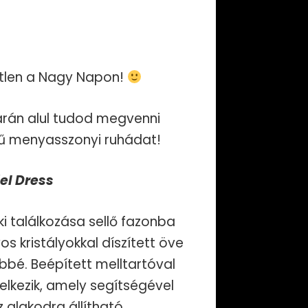
etlen a Nagy Napon!
árán alul tudod megvenni
örű menyasszonyi ruhádat!
iel Dress
ki találkozása sellő fazonba
s kristályokkal díszített öve
bbé. Beépített melltartóval
elkezik, amely segítségével
 alakodra állítható.