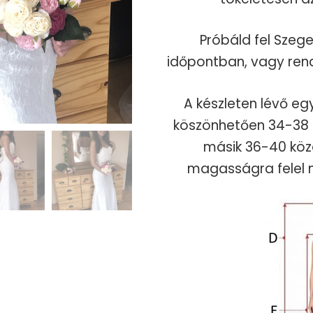
Próbáld fel Szeg
időpontban, vagy ren
A készleten lévő eg
köszönhetően 34-38 m
másik 36-40 közö
magasságra felel 