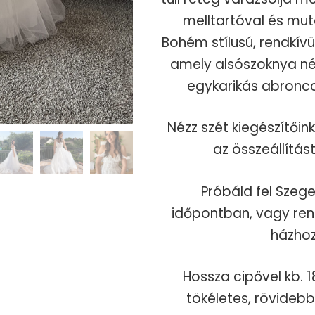
melltartóval és muta
Bohém stílusú, rendkívü
amely alsószoknya nél
egykarikás abroncc
Nézz szét kiegészítőink
az összeállítá
Próbáld fel Szeg
időpontban, vagy re
házhoz
Hossza cipővel kb.
tökéletes, rövideb