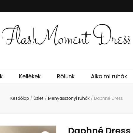
FlashMoment Dress
k
Kellékek
Rólunk
Alkalmi ruhák
Kezdőlap
/
Üzlet
/
Menyasszonyi ruhák
/
Daphné Dress
Daphné Dress