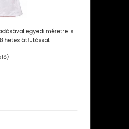
dásával egyedi méretre is
-8 hetes átfutással.
ető)