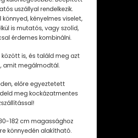
tós uszállyal rendelkezik.
l könnyed, kényelmes viselet,
kül is mutatós, vagy szolíd,
sal érdemes kombinálni.
 között is, és találd meg azt
st, amit megálmodtál.
eden, előre egyeztetett
ndeld meg kockázatmentes
szállítással!
 180-182 cm magassághoz
bre könnyedén alakítható.