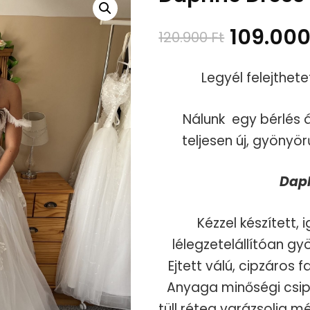
Original
109.00
120.900
Ft
price
Legyél felejthet
was:
Nálunk egy bérlés 
120.900 
teljesen új, gyöny
Dap
Kézzel készített
lélegzetelállítóan g
Ejtett válú, cipzáros
Anyaga minőségi csipk
tüll réteg varázsolja 