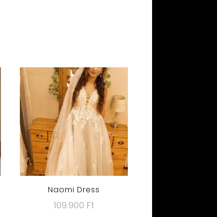
Naomi Dress
Current
109.900
Ft