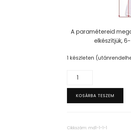
A paramétereid mega
elkészítjük, 6
1 készleten (utánrendelh
Daphné
Dress
mennyiség
KOSÁRBA TESZEM
Cikkszám:
md1-1-1-1