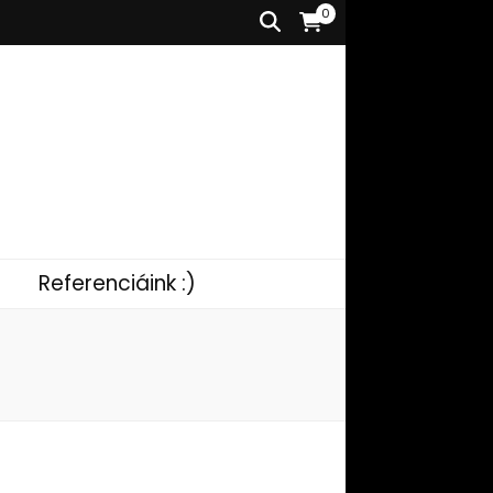
0
Referenciáink :)