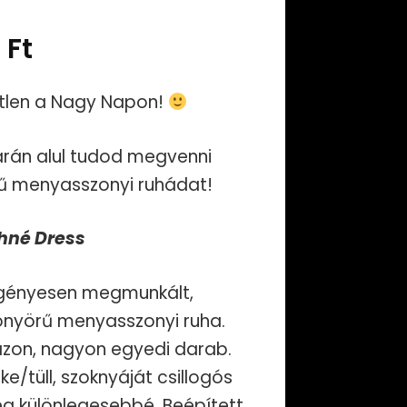
Current
0
Ft
price
etlen a Nagy Napon!
is:
árán alul tudod megvenni
Ft.
109.000 Ft.
örű menyasszonyi ruhádat!
hné Dress
, igényesen megmunkált,
yönyörű menyasszonyi ruha.
 fazon, nagyon egyedi darab.
e/tüll, szoknyáját csillogós
még különlegesebbé. Beépített