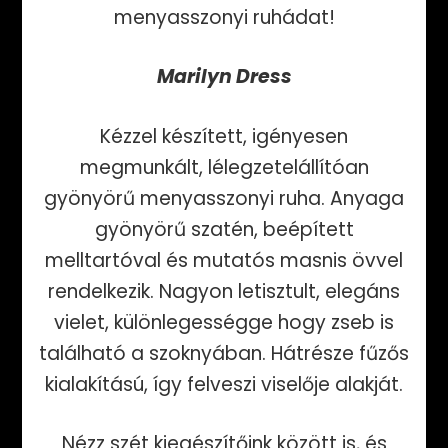
menyasszonyi ruhádat!
Marilyn Dress
Kézzel készített, igényesen
megmunkált, lélegzetelállítóan
gyönyörű menyasszonyi ruha. Anyaga
gyönyörű szatén, beépített
melltartóval és mutatós masnis övvel
rendelkezik. Nagyon letisztult, elegáns
vielet, különlegességge hogy zseb is
található a szoknyában. Hátrésze fűzős
kialakítású, így felveszi viselője alakját.
Nézz szét kiegészítőink között is, és