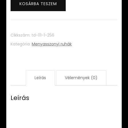
mennyiség
KOSÁRBA TESZEM
Cikkszám:
td-111-1-256
Kategória:
Menyasszonyi ruhák
Leírás
Vélemények (0)
Leírás