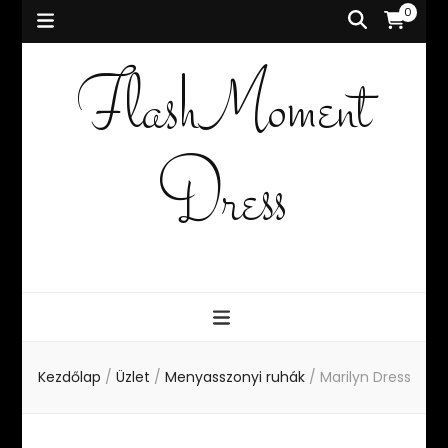
0
FlashMoment
Dress
Kezdőlap
/
Üzlet
/
Menyasszonyi ruhák
/
Marilyn Dress