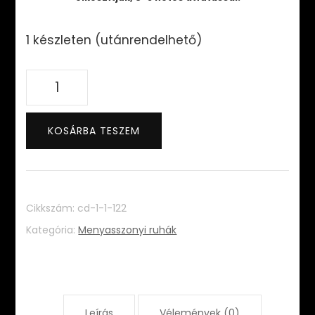
1 készleten (utánrendelhető)
Violet
Dress
mennyiség
KOSÁRBA TESZEM
Cikkszám:
cd-1-1-122
Kategória:
Menyasszonyi ruhák
Leírás
Vélemények (0)