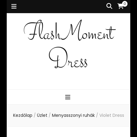
0
FlashMoment
Dress
Kezdőlap
/
Üzlet
/
Menyasszonyi ruhák
/
Violet Dress