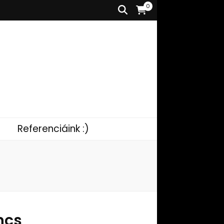
0
Referenciáink :)
ncs