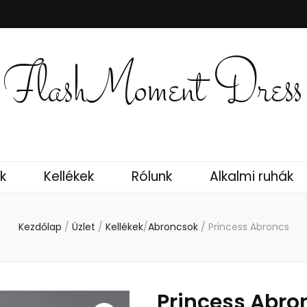
FlashMoment Dress
k
Kellékek
Rólunk
Alkalmi ruhák
Kezdőlap
/
Üzlet
/
Kellékek
/
Abroncsok
/
Princess Abroncs
Princess Abro