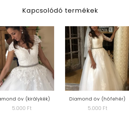
Kapcsolódó termékek
amond öv (királykék)
Diamond öv (hófehér)
5.000
Ft
5.000
Ft