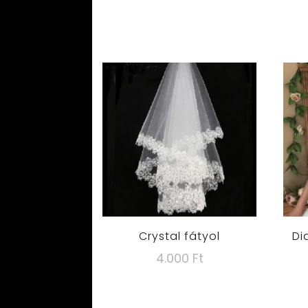
Crystal fátyol
Di
4.000
Ft