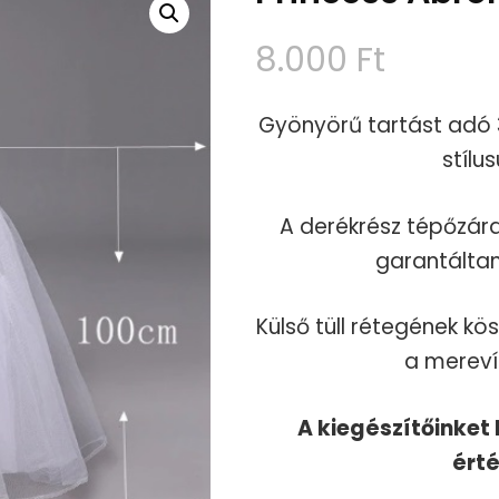
8.000
Ft
Gyönyörű tartást adó 
stílu
A derékrész tépőzár
garantáltan
Külső tüll rétegének k
a mereví
A kiegészítőinket 
érté