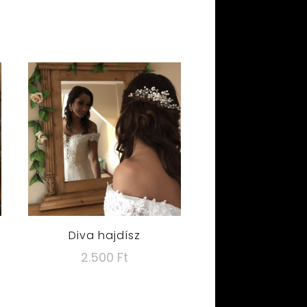
Diva hajdísz
2.500
Ft