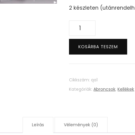
2 készleten (utánrendel
Princess
Abroncs
mennyiség
KOSÁRBA TESZEM
Cikkszám:
qa1
Kategóriák:
Abroncsok
,
Kellékek
Leírás
Vélemények (0)