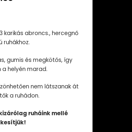
3 karikás abroncs., hercegnő
sú ruhákhoz.
as, gumis és megkötős, így
 a helyén marad.
öszönhetően nem látszanak át
tők a ruhádon.
kizárólag ruháink mellé
kesítjük!