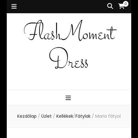
0
FlashMoment
Dress
Kezdőlap
/
Üzlet
/
Kellékek
/
Fátylak
/
Maria fátyol