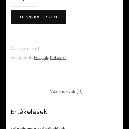
fátyol
mennyiség
KOSÁRBA TESZEM
Cikkszám:
mf1
Kategóriák:
Fátylak
,
Kellékek
Vélemények (0)
Értékelések
Még nincsenek értékelések.