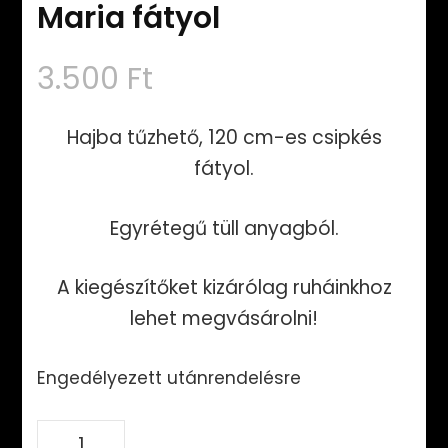
Maria fátyol
3.500
Ft
Hajba tűzhető, 120 cm-es csipkés
fátyol.
Egyrétegű tüll anyagból.
A kiegészítőket kizárólag ruháinkhoz
lehet megvásárolni!
Engedélyezett utánrendelésre
Maria