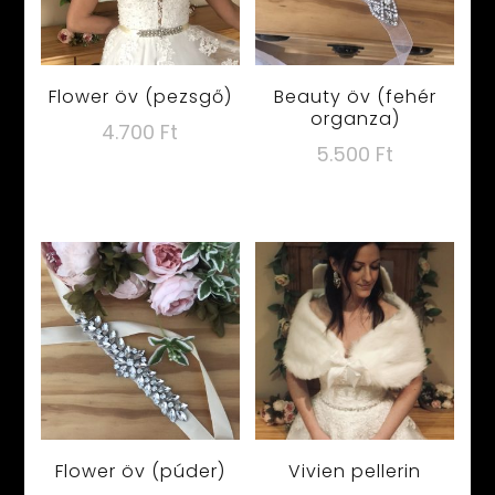
Flower öv (pezsgő)
Beauty öv (fehér
organza)
4.700
Ft
5.500
Ft
Flower öv (púder)
Vivien pellerin