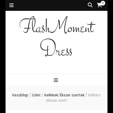
0
FlashMoment
Dress
Kezdőlap
/
Üzlet
/
Kellékek
/
Ékszer szettek
/
Brilliant
ékszer szett