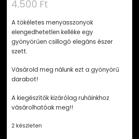
4.500
Ft
A tökéletes menyasszonyok
elengedhetetlen kelléke egy
gyönyörűen csillogó elegáns észer
szett.
Vásárold meg nálunk ezt a gyönyörű
darabot!
A kiegészítők kizárólag ruháinkhoz
vásárolhatóak meg!!
2 készleten