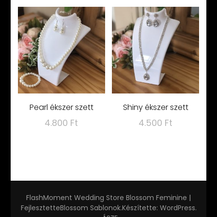
Pearl ékszer szett
Shiny ékszer szett
4.800
Ft
4.500
Ft
FlashMoment Wedding Store
Blossom Feminine |
Fejlesztette
Blossom Sablonok
.Készítette:
WordPress
.