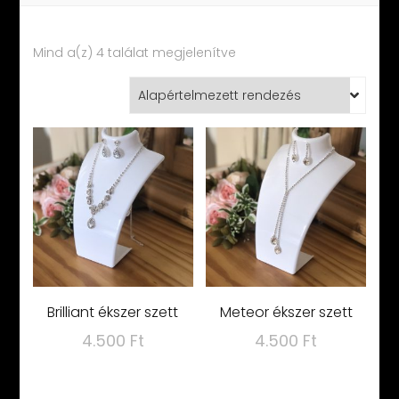
Mind a(z) 4 találat megjelenítve
Brilliant ékszer szett
Meteor ékszer szett
4.500
Ft
4.500
Ft