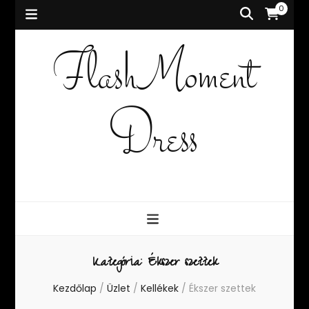
0
FlashMoment
Dress
Kategória:
Ékszer szettek
Kezdőlap
/
Üzlet
/
Kellékek
/
Ékszer szettek