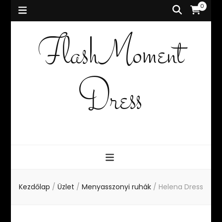
0
FlashMoment
Dress
Kezdőlap
/
Üzlet
/
Menyasszonyi ruhák
/
Helena Dress