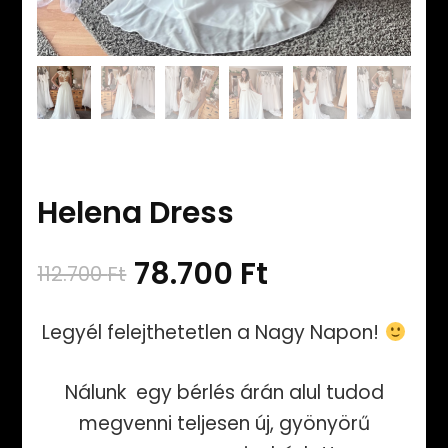
Helena Dress
Original
Current
78.700
Ft
112.700
Ft
price
price
Legyél felejthetetlen a Nagy Napon!
was:
is:
Nálunk egy bérlés árán alul tudod
112.700 Ft.
78.700 Ft.
megvenni teljesen új, gyönyörű