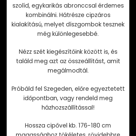
szolíd, egykarikás abronccsal érdemes
kombinálni. Hátrésze cipzáros
kialakítású, melyet díszgombok tesznek
még különlegesebbé.
Nézz szét kiegészítőink között is, és
találd meg azt az összeállítást, amit
megálmodtál.
Próbáld fel Szegeden, előre egyeztetett
időpontban, vagy rendeld meg
házhozszállítással!
Hossza cipővel kb. 176-180 cm
magassághoz tökéletes, rövidebbre