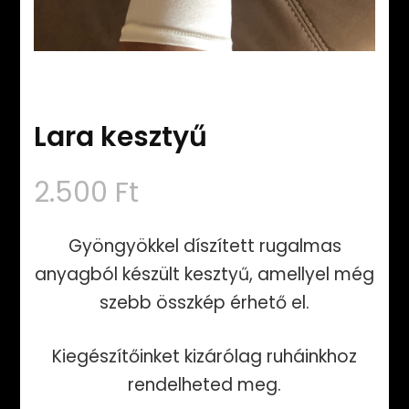
Lara kesztyű
2.500
Ft
Gyöngyökkel díszített rugalmas
anyagból készült kesztyű, amellyel még
szebb összkép érhető el.
Kiegészítőinket kizárólag ruháinkhoz
rendelheted meg.