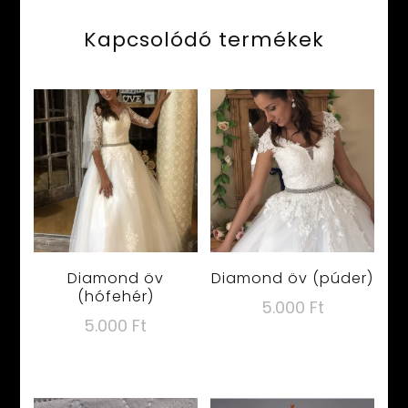
Kapcsolódó termékek
Diamond öv
Diamond öv (púder)
(hófehér)
5.000
Ft
5.000
Ft