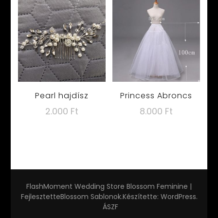
Pearl hajdísz
Princess Abroncs
2.000
Ft
8.000
Ft
FlashMoment Wedding Store
Blossom Feminine |
Fejlesztette
Blossom Sablonok
.Készítette:
WordPress
.
ÁSZF