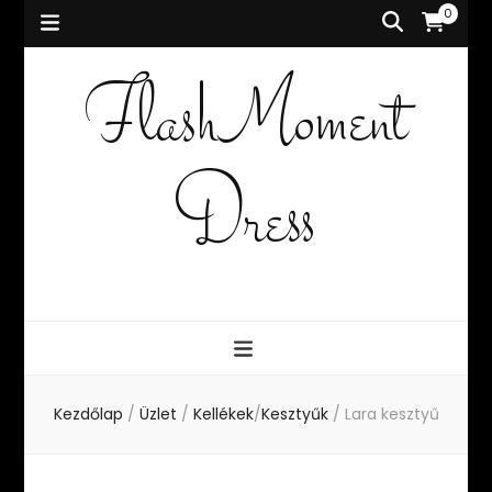
0
FlashMoment
Dress
Kezdőlap
/
Üzlet
/
Kellékek
/
Kesztyűk
/
Lara kesztyű