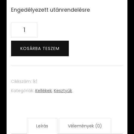
Engedélyezett utánrendelésre
Lara
kesztyű
mennyiség
KOSÁRBA TESZEM
Cikkszám:
lk1
Kategóriák:
Kellékek
,
Kesztyűk
Leírás
Vélemények (0)