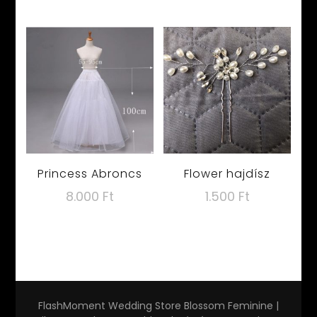
Princess Abroncs
Flower hajdísz
8.000
Ft
1.500
Ft
FlashMoment Wedding Store
Blossom Feminine |