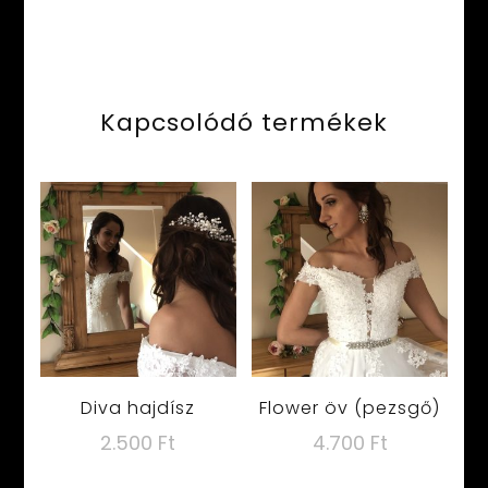
Kapcsolódó termékek
Diva hajdísz
Flower öv (pezsgő)
2.500
Ft
4.700
Ft