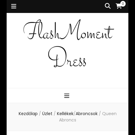
0
FlashMoment
Dress
Kezdőlap
/
Üzlet
/
Kellékek
/
Abroncsok
/
Queen
Abroncs