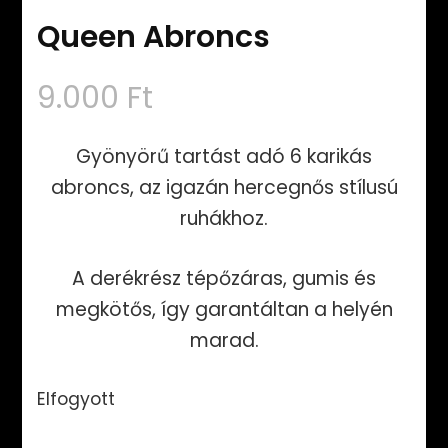
Queen Abroncs
9.000
Ft
Gyönyörű tartást adó 6 karikás
abroncs, az igazán hercegnős stílusú
ruhákhoz.
A derékrész tépőzáras, gumis és
megkötős, így garantáltan a helyén
marad.
Elfogyott