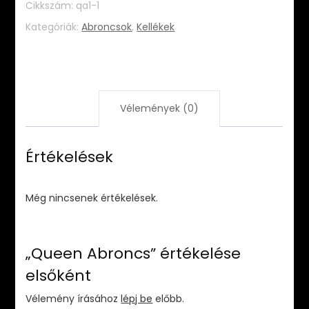
Cikkszám:
qa1-1
Kategóriák:
Abroncsok
,
Kellékek
Vélemények (0)
Értékelések
Még nincsenek értékelések.
„Queen Abroncs” értékelése
elsőként
Vélemény írásához
lépj be
előbb.