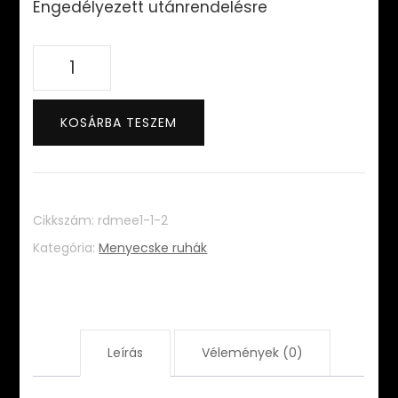
Engedélyezett utánrendelésre
Stella
Dress
mennyiség
KOSÁRBA TESZEM
Cikkszám:
rdmee1-1-2
Kategória:
Menyecske ruhák
Leírás
Vélemények (0)