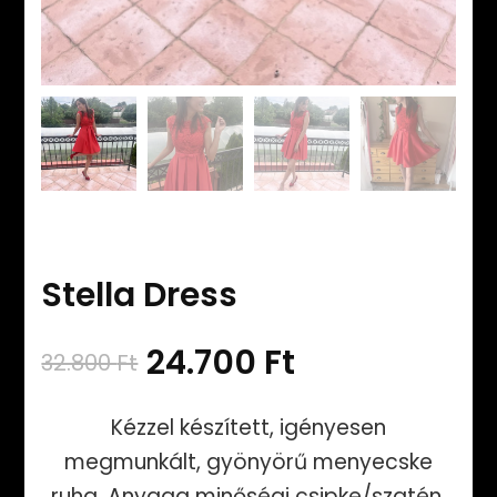
Stella Dress
Original
Current
24.700
Ft
32.800
Ft
price
price
Kézzel készített, igényesen
was:
is:
megmunkált, gyönyörű menyecske
ruha. Anyaga minőségi csipke/szatén,