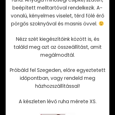
32.800 Ft.
24.700 Ft.
beépített melltartóval rendelkezik. A-
vonalú, kényelmes viselet, térd fölé érő
pörgős szoknyával és masnis övvel.
Nézz szét kiegészítőink között is, és
találd meg azt az összeállítást, amit
megálmodtál.
Próbáld fel Szegeden, előre egyeztetett
időpontban, vagy rendeld meg
házhozszállítással!
A készleten lévő ruha mérete XS.