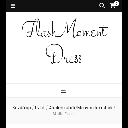
0
FlashMoment
Dress
Kezdőlap
/
Üzlet
/
Alkalmi ruhák
/
Menyecske ruhák
/
Stella Dress