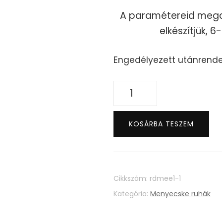
A paramétereid mega
elkészítjük, 6
Engedélyezett utánrende
Trixie
Dress
mennyiség
KOSÁRBA TESZEM
Cikkszám:
rdmee1-1
Kategória:
Menyecske ruhák