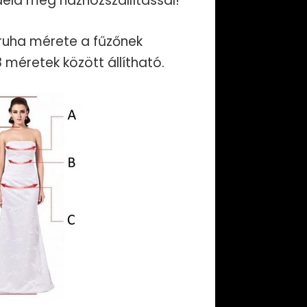
eld meg házhozszállítással!
 ruha mérete a fűzőnek
méretek között állítható.