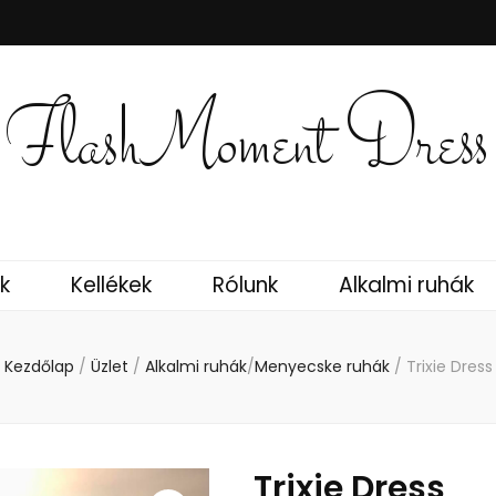
FlashMoment Dress
k
Kellékek
Rólunk
Alkalmi ruhák
Kezdőlap
/
Üzlet
/
Alkalmi ruhák
/
Menyecske ruhák
/
Trixie Dress
Trixie Dress