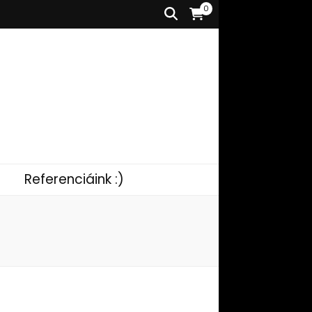
0
Referenciáink :)