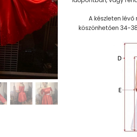
időpontban, vagy rend
A készleten lévő
köszönhetően 34-38 