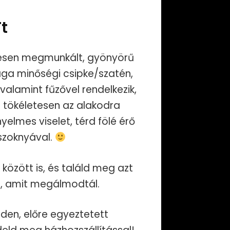
Current
Ft
price
nyesen megmunkált, gyönyörű
is:
ga minőségi csipke/szatén,
valamint fűzővel rendelkezik,
t.
29.800 Ft.
 tökéletesen az alakodra
nyelmes viselet, térd fölé érő
szoknyával.
 között is, és találd meg azt
st, amit megálmodtál.
eden, előre egyeztetett