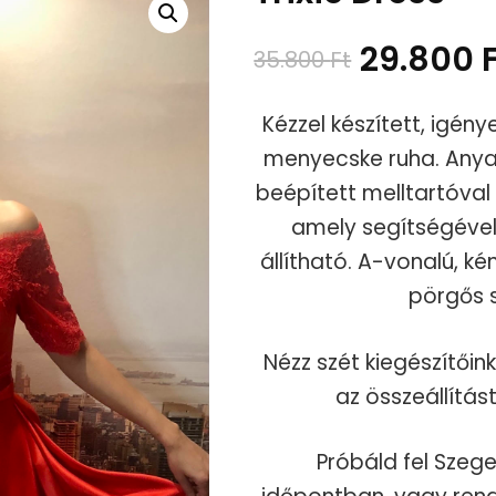
Original
29.800
35.800
Ft
price
Kézzel készített, igé
was:
menyecske ruha. Anya
beépített melltartóval 
35.800 F
amely segítségével
állítható. A-vonalú, ké
pörgős 
Nézz szét kiegészítőink
az összeállítá
Próbáld fel Szeg