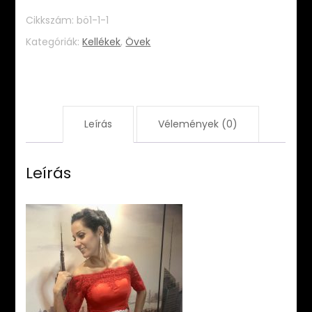
Cikkszám:
bö1-1-1
Kategóriák:
Kellékek
,
Övek
Leírás
Vélemények (0)
Leírás