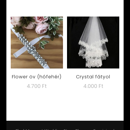
Flower öv (hófehér)
Crystal fátyol
4.700
Ft
4.000
Ft