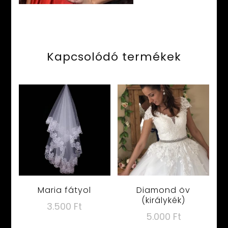
Kapcsolódó termékek
Maria fátyol
Diamond öv
(királykék)
3.500
Ft
5.000
Ft