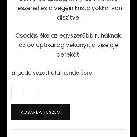
részénél és a végein kristályokkal van
díszítve.
Csodás éke az egyszerűbb ruháknak,
az öv optikailag vékonyítja viselője
derekát.
Engedélyezett utánrendelésre
Beauty
öv
(Borvörös)
KOSÁRBA TESZEM
mennyiség