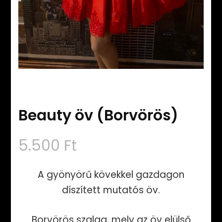
Beauty öv (Borvörös)
5.500
Ft
A gyönyörű kövekkel gazdagon
díszített mutatós öv.
Borvörös szalag, mely az öv elülső