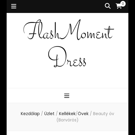
0
FlashMoment
Dress
Kezdőlap
/
Üzlet
/
Kellékek
/
Övek
/
Beauty öv
(Borvörös)