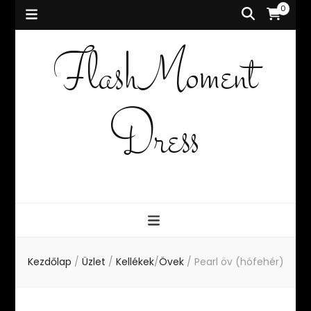
0
FlashMoment
Dress
Kezdőlap
/
Üzlet
/
Kellékek
/
Övek
/
Pearl öv (hófehér)