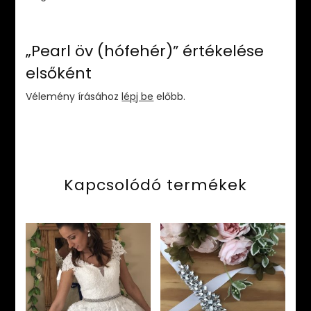
„Pearl öv (hófehér)” értékelése
elsőként
Vélemény írásához
lépj be
előbb.
Kapcsolódó termékek