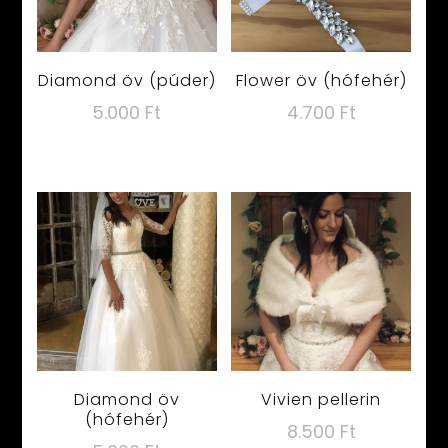
Diamond öv (púder)
Flower öv (hófehér)
5.000
Ft
4.700
Ft
Diamond öv
Vivien pellerin
(hófehér)
8.500
Ft