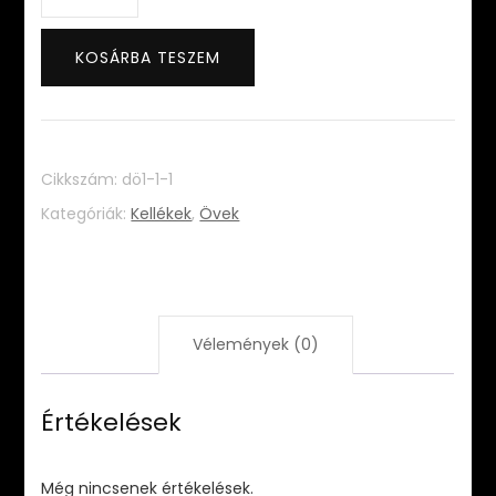
öv
(hófehér)
KOSÁRBA TESZEM
mennyiség
Cikkszám:
dö1-1-1
Kategóriák:
Kellékek
,
Övek
Vélemények (0)
Értékelések
Még nincsenek értékelések.