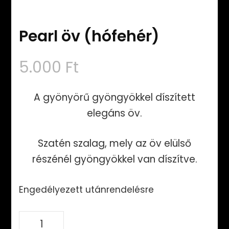
Pearl öv (hófehér)
5.000
Ft
A gyönyörű gyöngyökkel díszített
elegáns öv.
Szatén szalag, mely az öv elülső
részénél gyöngyökkel van díszítve.
Engedélyezett utánrendelésre
Pearl