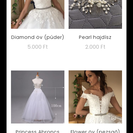
Diamond öv (púder)
Pearl hajdísz
5.000
Ft
2.000
Ft
Princess Abroncs
Flower öv (pezsgő)