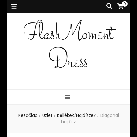
0
FlashMoment
Dress
Kezdőlap
/
Üzlet
/
Kellékek
/
Hajdíszek
/
Diagonal
hajdísz