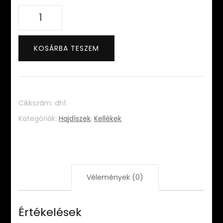
Diagonal
hajdísz
mennyiség
KOSÁRBA TESZEM
Cikkszám:
dh1
Kategóriák:
Hajdíszek
,
Kellékek
Vélemények (0)
Értékelések