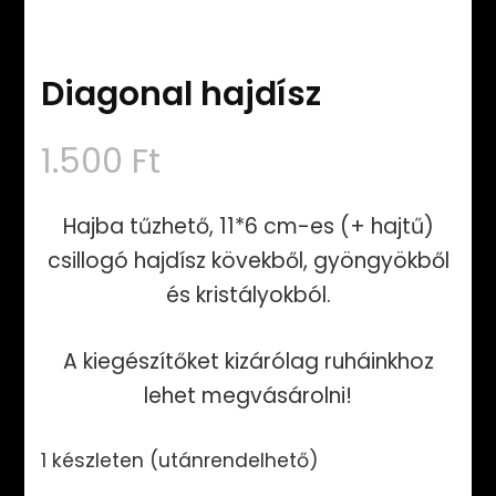
Diagonal hajdísz
1.500
Ft
Hajba tűzhető, 11*6 cm-es (+ hajtű)
csillogó hajdísz kövekből, gyöngyökből
és kristályokból.
A kiegészítőket kizárólag ruháinkhoz
lehet megvásárolni!
1 készleten (utánrendelhető)