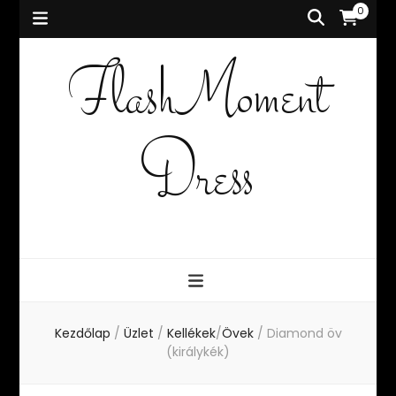
0
FlashMoment
Dress
Kezdőlap
/
Üzlet
/
Kellékek
/
Övek
/
Diamond öv
(királykék)