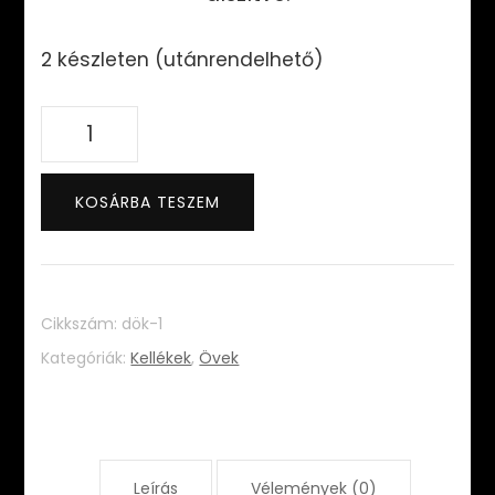
2 készleten (utánrendelhető)
Diamond
öv
(királykék)
KOSÁRBA TESZEM
mennyiség
Cikkszám:
dök-1
Kategóriák:
Kellékek
,
Övek
Leírás
Vélemények (0)