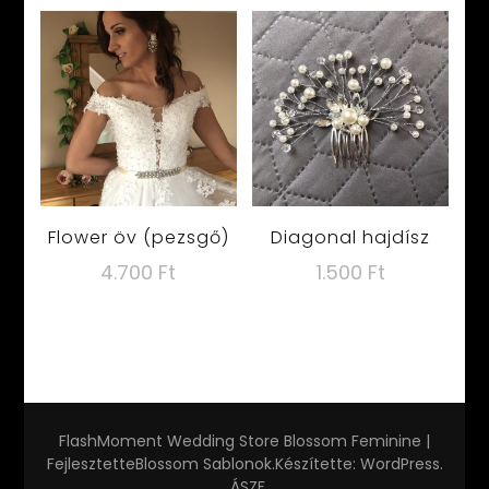
Flower öv (pezsgő)
Diagonal hajdísz
4.700
Ft
1.500
Ft
FlashMoment Wedding Store
Blossom Feminine |
Fejlesztette
Blossom Sablonok
.Készítette:
WordPress
.
ÁSZF