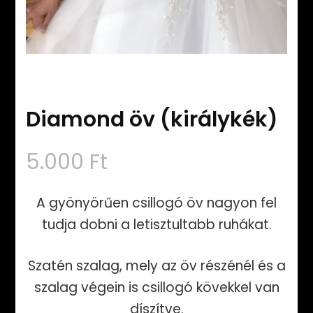
Diamond öv (királykék)
5.000
Ft
A gyönyörűen csillogó öv nagyon fel
tudja dobni a letisztultabb ruhákat.
Szatén szalag, mely az öv részénél és a
szalag végein is csillogó kövekkel van
díszítve.