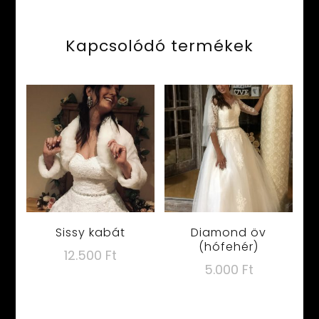
Kapcsolódó termékek
Sissy kabát
Diamond öv
(hófehér)
12.500
Ft
5.000
Ft