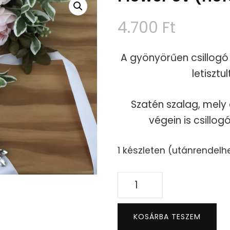
4.700
Ft
A gyönyörűen csillogó
letisztu
Szatén szalag, mely 
végein is csillog
1 készleten (utánrendelh
Flower
öv
(hófehér)
KOSÁRBA TESZEM
mennyiség