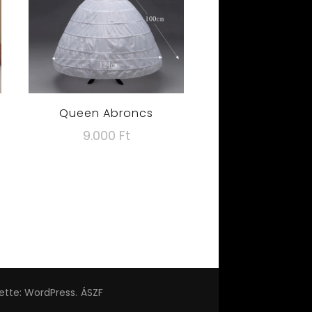
Queen Abroncs
9.000
Ft
Tovább olvasom
tette:
WordPress
.
ÁSZF