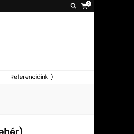
0
Referenciáink :)
fehér)