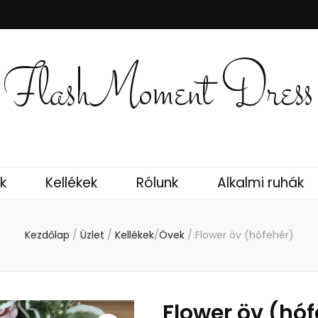
FlashMoment Dress
k
Kellékek
Rólunk
Alkalmi ruhák
Kezdőlap
/
Üzlet
/
Kellékek
/
Övek
/
Flower öv (hófehér)
Flower öv (hó