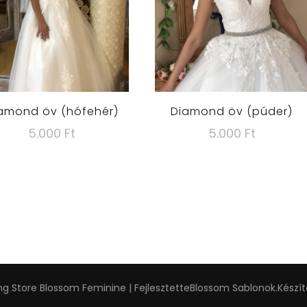
amond öv (hófehér)
Diamond öv (púder)
5.000
Ft
5.000
Ft
g Store
Blossom Feminine | Fejlesztette
Blossom Sablonok
.Készí