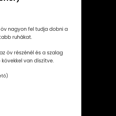
 öv nagyon fel tudja dobni a
ltabb ruhákat.
az öv részénél és a szalag
ó kövekkel van díszítve.
ető)