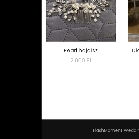
Pearl hajdísz
Di
2.000
Ft
FlashMoment Weddin