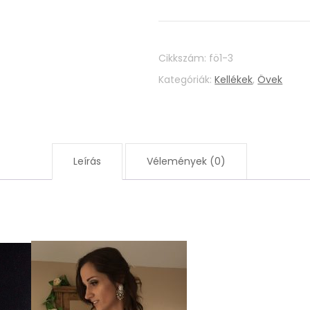
Cikkszám:
fö1-3
Kategóriák:
Kellékek
,
Övek
Leírás
Vélemények (0)